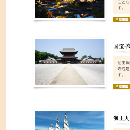
ことな
す。
前田利
寺院建
す。