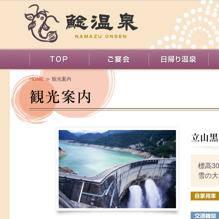
HOME
≫ 観光案内
標高3
雪の大