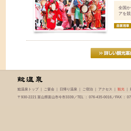
全国か
アを競
鯰温泉トップ
｜
ご宴会
｜
日帰り温泉
｜
ご宿泊
｜
アクセス
｜
観光
｜
〒930-2221 富山県富山市今市3339／TEL ： 076-435-0016／FAX ： 076