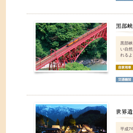
黒部峡
い自然
れるよ
平成7