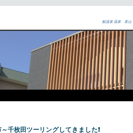
鯰温泉 温泉 富山
市～千枚田ツーリングしてきました❗