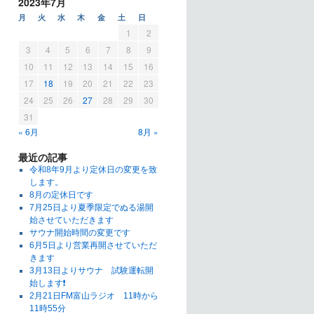
2023年7月
月
火
水
木
金
土
日
1
2
3
4
5
6
7
8
9
10
11
12
13
14
15
16
17
18
19
20
21
22
23
24
25
26
27
28
29
30
31
« 6月
8月 »
最近の記事
令和8年9月より定休日の変更を致
します。
8月の定休日です
7月25日より夏季限定でぬる湯開
始させていただきます
サウナ開始時間の変更です
6月5日より営業再開させていただ
きます
3月13日よりサウナ 試験運転開
始します❗
2月21日FM富山ラジオ 11時から
11時55分