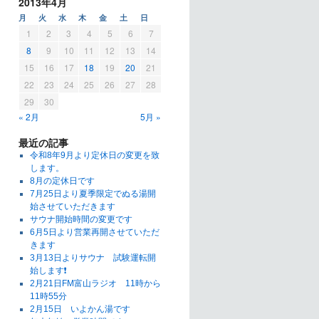
2013年4月
月
火
水
木
金
土
日
1
2
3
4
5
6
7
8
9
10
11
12
13
14
15
16
17
18
19
20
21
22
23
24
25
26
27
28
29
30
« 2月
5月 »
最近の記事
令和8年9月より定休日の変更を致
します。
8月の定休日です
7月25日より夏季限定でぬる湯開
始させていただきます
サウナ開始時間の変更です
6月5日より営業再開させていただ
きます
3月13日よりサウナ 試験運転開
始します❗
2月21日FM富山ラジオ 11時から
11時55分
2月15日 いよかん湯です