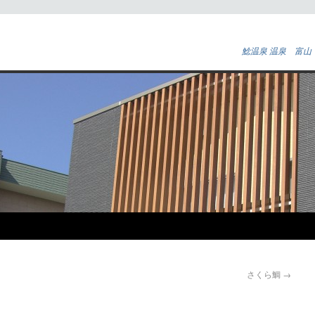
鯰温泉 温泉 富山
さくら鯛
→