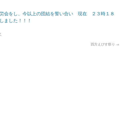
労会をし、今以上の団結を誓い合い 現在 ２３時１８
しました！！！
ク
四方えびす祭り
→