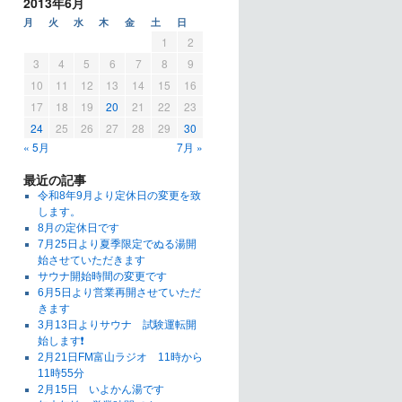
2013年6月
月
火
水
木
金
土
日
1
2
3
4
5
6
7
8
9
10
11
12
13
14
15
16
17
18
19
20
21
22
23
24
25
26
27
28
29
30
« 5月
7月 »
最近の記事
令和8年9月より定休日の変更を致
します。
8月の定休日です
7月25日より夏季限定でぬる湯開
始させていただきます
サウナ開始時間の変更です
6月5日より営業再開させていただ
きます
3月13日よりサウナ 試験運転開
始します❗
2月21日FM富山ラジオ 11時から
11時55分
2月15日 いよかん湯です