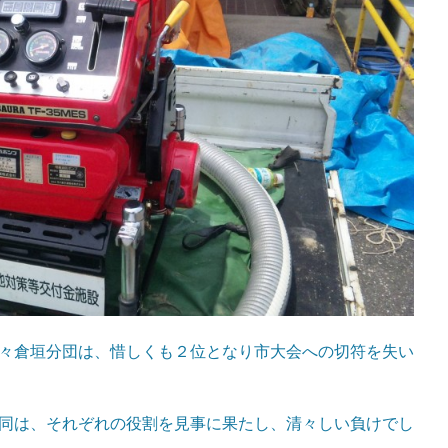
々倉垣分団は、惜しくも２位となり市大会への切符を失い
同は、それぞれの役割を見事に果たし、清々しい負けでし