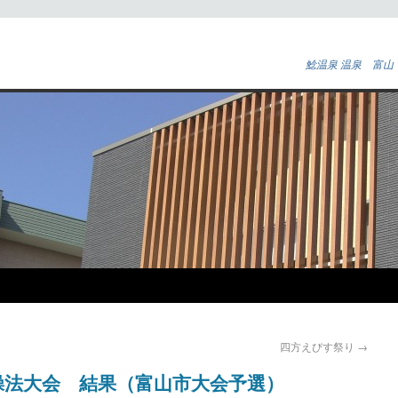
鯰温泉 温泉 富山
四方えびす祭り
→
操法大会 結果（富山市大会予選）