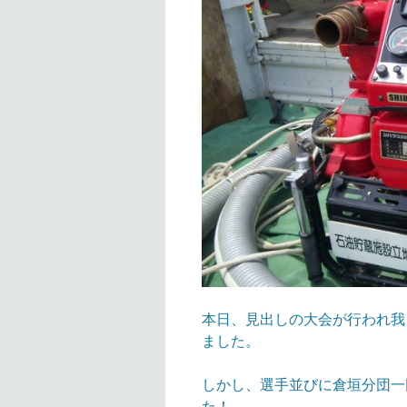
本日、見出しの大会が行われ我
ました。
しかし、選手並びに倉垣分団一
た！