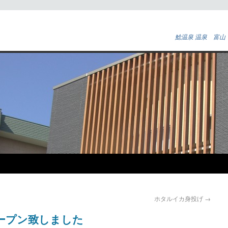
鯰温泉 温泉 富山
ホタルイカ身投げ
→
ープン致しました