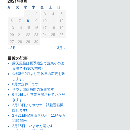
2021年9月
月
火
水
木
金
土
日
1
2
3
4
5
6
7
8
9
10
11
12
13
14
15
16
17
18
19
20
21
22
23
24
25
26
27
28
29
30
« 8月
3月 »
最近の記事
露天風呂は夏季限定で源泉そのま
ま湯です(30℃前後)
令和8年9月より定休日の変更を致
します。
8月の定休日です
サウナ開始時間の変更です
6月5日より営業再開させていただ
きます
3月13日よりサウナ 試験運転開
始します❗
2月21日FM富山ラジオ 11時から
11時55分
2月15日 いよかん湯です