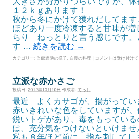
大きさが分かりづらいですが、体
１２ｋｇあります！
秋から冬にかけて獲れだしてます
ほどあり一度冷凍すると甘味が増
ちり ねっとりと言う感じです。
す …
続きを読む
→
カテゴリー:
当館近隣の様子
,
自慢の料理
|
コメントは受け付けて
立派な赤かさご
投稿日:
2012年10月10日
作成者:
てっし
最近 よくカサゴが、揚がってい
赤いきれいな色をしていますが、
鋭いトゲがあり、毒をもっている
は、充分気をつけないといけませ
私も８年ほど前に、指を刺してし