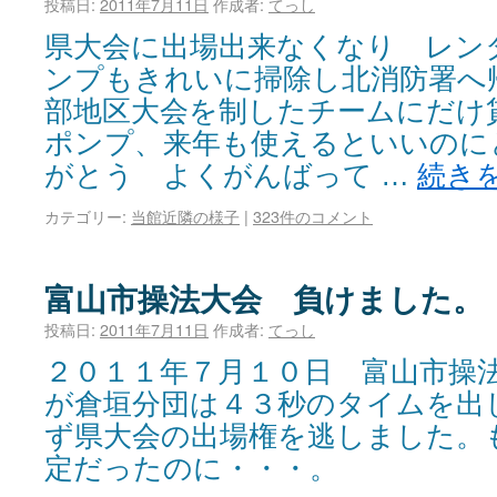
投稿日:
2011年7月11日
作成者:
てっし
県大会に出場出来なくなり レン
ンプもきれいに掃除し北消防署へ
部地区大会を制したチームにだけ
ポンプ、来年も使えるといいのに
がとう よくがんばって …
続き
カテゴリー:
当館近隣の様子
|
323件のコメント
富山市操法大会 負けました。
投稿日:
2011年7月11日
作成者:
てっし
２０１１年７月１０日 富山市操
が倉垣分団は４３秒のタイムを出
ず県大会の出場権を逃しました。
定だったのに・・・。