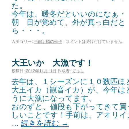
た。
今年は、暖冬だといいのになぁ・
朝 目が覚めて、外が真っ白だと
ら・・・。
カテゴリー:
当館近隣の様子
|
コメントは受け付けていません。
大王いか 大漁です！
投稿日:
2012年11月11日
作成者:
てっし
去年は、１シーズンに１０数匹ほ
大王イカ（観音イカ）が、今年は
うに大漁になってます。
おのずと、値段も下がってきて買
しいことです！手前は、アオリイ
…
続きを読む
→