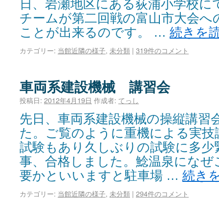
日、岩瀬地区にある荻浦小学校に
チームが第二回戦の富山市大会へ
ことが出来るのです。 …
続きを
カテゴリー:
当館近隣の様子
,
未分類
|
319件のコメント
車両系建設機械 講習会
投稿日:
2012年4月19日
作成者:
てっし
先日、車両系建設機械の操縦講習
た。ご覧のように重機による実技
試験もあり久しぶりの試験に多少
事、合格しました。鯰温泉になぜ
要かといいますと駐車場 …
続き
カテゴリー:
当館近隣の様子
,
未分類
|
294件のコメント