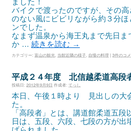
ました！
バイクで渡ったのですが、その高
のない風にビビリながら約３分ほ
ンでした。
なまず温泉から海王丸まで先日ま
か …
続きを読む
→
カテゴリー:
富山の観光
,
当館近隣の様子
,
自慢の料理
|
3件のコ
平成２４年度 北信越柔道高段
投稿日:
2012年9月9日
作成者:
てっし
本日、午後１時より 見出しの大
た。
「高段者」とは、講道館柔道五段
日は、五段、六段、七段の方が出
げられました。