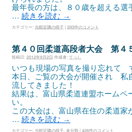
最年長の方は、８０歳を超える選
…
続きを読む
→
カテゴリー:
当館近隣の様子
|
293件のコメント
第４０回柔道高段者大会 第４
投稿日:
2012年9月2日
作成者:
てっし
いつも現場の写真を撮り忘れて 
本日、ご覧の大会が開催され 私
流してきました！
結果は、富山県柔道連盟ホームペ
い。
この大会は、富山県在住の柔道家
…
続きを読む
→
カテゴリー:
当館近隣の様子
,
未分類
|
426件のコメント