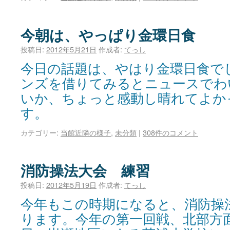
今朝は、やっぱり金環日食
投稿日:
2012年5月21日
作成者:
てっし
今日の話題は、やはり金環日食で
ンズを借りてみるとニュースでわ
いか、ちょっと感動し晴れてよか
す。
カテゴリー:
当館近隣の様子
,
未分類
|
308件のコメント
消防操法大会 練習
投稿日:
2012年5月19日
作成者:
てっし
今年もこの時期になると、消防操
ります。今年の第一回戦、北部方