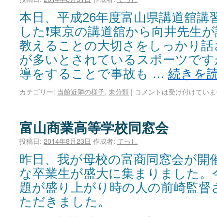
本日、平成26年度富山県講道舘講
した❗東京の講道舘から向井先生が
教えることの大切さをしっかり話
が多いとされているスポーツです
導をすることで事故も …
続きを
カテゴリー:
当館近隣の様子
,
未分類
|
コメントは受け付けていま
富山商業高等学校同窓会
投稿日:
2014年8月23日
作成者:
てっし
昨日、我が母校の富商同窓会が開
な卒業生が盛大に集まりました。
題が盛り上がり時の人の前崎監督
ただきました。