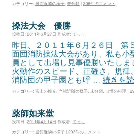
カテゴリー:
当館近隣の様子
,
未分類
|
306件のコメント
操法大会 優勝
投稿日:
2011年6月27日
作成者:
てっし
昨日、２０１１年６月２６日 第
面団消防操法大会があり、私も小
員として出場し見事優勝いたしま
火動作のスピード、正確さ、規律
消防団の甲子園とも呼 …
続きを
カテゴリー:
富山の観光
,
当館近隣の様子
,
未分類
,
自慢の料理
|
2
薬師如来堂
投稿日:
2011年4月14日
作成者:
てっし
カテゴリー:
当館近隣の様子
|
293件のコメント