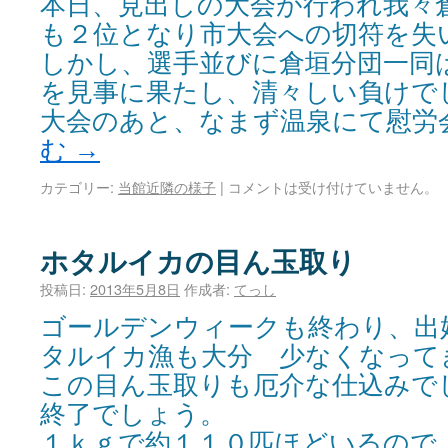
本日、見出しの大会が行われ我々
も２位となり市大会への切符を失
しかし、選手並びに倉垣分団一同
を見事に果たし、清々しい負けで
大会のあと、なまず温泉にて慰労
む
→
カテゴリー:
当館近隣の様子
|
コメントは受け付けていません。
ホタルイカの目ん玉取り
投稿日:
2013年5月8日
作成者:
てっし
ゴールデンウィークも終わり、出
タルイカ漁も大分 少なくなって
この目ん玉取りも厄介な仕込みで
終了でしょう。
１ｋｇで約１１０匹ほどいるので